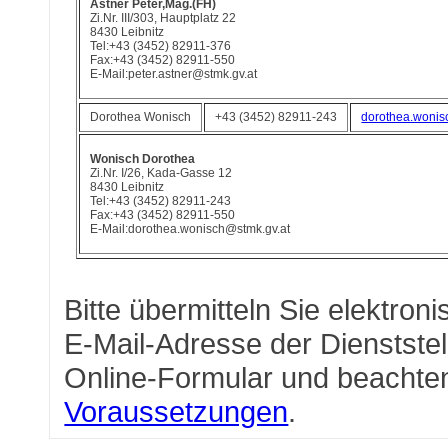
Astner Peter,Mag.(FH)
Zi.Nr. III/303, Hauptplatz 22
8430 Leibnitz
Tel:+43 (3452) 82911-376
Fax:+43 (3452) 82911-550
E-Mail:peter.astner@stmk.gv.at
Dorothea Wonisch
+43 (3452) 82911-243
dorothea.wonis
Wonisch Dorothea
Zi.Nr. I/26, Kada-Gasse 12
8430 Leibnitz
Tel:+43 (3452) 82911-243
Fax:+43 (3452) 82911-550
E-Mail:dorothea.wonisch@stmk.gv.at
Bitte übermitteln Sie elektron
E-Mail-Adresse der Dienststel
Online-Formular und beachte
Voraussetzungen
.