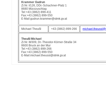
Krammer Gudrun
Zi.Nr. I/126, DDr.-Schachner-Platz 1
8680 Mürzzuschlag
Tel:+43 (3862) 899-411
Fax:+43 (3862) 899-550
E-Mail:gudrun.krammer@stmk.gv.at
Michael Theußl
+43 (3862) 899-266
michael.theussl@s
Theußl Michael
Zi.Nr. III/309, Dr.-Theodor-Körner-Straße 34
8600 Bruck an der Mur
Tel:+43 (3862) 899-266
Fax:+43 (3862) 899-550
E-Mail:michael.theussl@stmk.gv.at