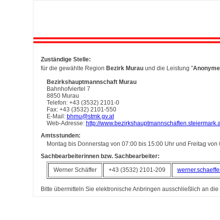
Zuständige Stelle:
für die gewählte Region
Bezirk Murau
und die Leistung "
Anonyme
Bezirkshauptmannschaft Murau
Bahnhofviertel 7
8850 Murau
Telefon: +43 (3532) 2101-0
Fax: +43 (3532) 2101-550
E-Mail:
bhmu@stmk.gv.at
Web-Adresse:
http://www.bezirkshauptmannschaften.steiermark.a
Amtsstunden:
Montag bis Donnerstag von 07:00 bis 15:00 Uhr und Freitag von 
Sachbearbeiterinnen bzw. Sachbearbeiter:
Werner Schäffer
+43 (3532) 2101-209
werner.schaeffe
Bitte übermitteln Sie elektronische Anbringen ausschließlich an die