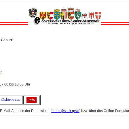
 Geburt
"
t
07:00 bis 13:00 Uhr
r@stmk.gv.at
 E-Mail-Adresse der Dienststelle (
bhmu@stmk.gv.at
) bzw. über das Online-Formula