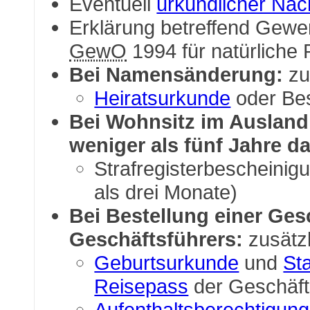
Eventuell
urkundlicher Na
Erklärung betreffend Gew
GewO
1994 für natürliche
Bei Namensänderung:
zu
Heiratsurkunde
oder Be
Bei Wohnsitz im Ausland
weniger als fünf Jahre da
Strafregisterbescheinigu
als drei Monate)
Bei Bestellung einer Ges
Geschäftsführers:
zusätzl
Geburtsurkunde
und
St
Reisepass
der Geschäft
Aufenthaltsberechtigung