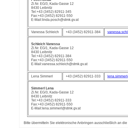
Zi.Nr. EG/3, Kada-Gasse 12
8430 Leibnitz
Tel:+43 (3452) 82911-345
Fax:+43 (3452) 82911-550
E-Mail:linda.posch@stmk.gv.at
Vanessa Schleich
+43 (3452) 82911-384
vanessa.schl
Schleich Vanessa
Zi.Nr. EG/1, Kada-Gasse 12
8430 Leibnitz
Tel:+43 (3452) 82911-384
Fax:+43 (3452) 82911-550
E-Mail:vanessa.schleich@stmk.gv.at
Lena Simmerl
+43 (3452) 82911-333
lena.simmerl
Simmerl Lena
Zi.Nr. EG/3, Kada-Gasse 12
8430 Leibnitz
Tel:+43 (3452) 82911-333
Fax:+43 (3452) 82911-550
E-Mail:lena.simmerl@stmk.gv.at
Bitte übermitteln Sie elektronische Anbringen ausschließlich an die