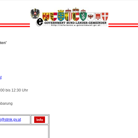
ten
"
t
:00 bis 12:30 Uhr
inbarung
i@stmk.gv.at