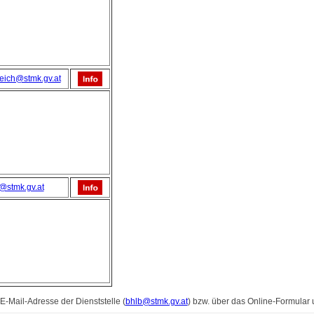
eich@stmk.gv.at
@stmk.gv.at
 E-Mail-Adresse der Dienststelle (
bhlb@stmk.gv.at
) bzw. über das Online-Formular