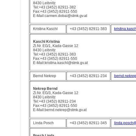
8430 Leibnitz
Tel:+43 (3452) 82911-382
Fax:+43 (3452) 82911-550
E-Mail:carmen.dobai@stmk.gv.at
Kristina Kaschl
+43 (3452) 82911-383
kristina.kasc
Kaschl Kristina
Zi.Nr. EG/1, Kada-Gasse 12
8430 Leibnitz
Tel:+43 (3452) 82911-383
Fax:+43 (3452) 82911-550
E-Mail:kristina.kaschl@stmk.gv.at
Bernd Nekrep
+43 (3452) 82911-234
bernd.nekrep
Nekrep Bernd
Zi.Nr. EG/3, Kada-Gasse 12
8430 Leibnitz
Tel:+43 (3452) 82911-234
Fax:+43 (3452) 82911-550
E-Mail:bernd.nekrep@stmk.gv.at
Linda Posch
+43 (3452) 82911-345
linda.posch@
Posch Linda