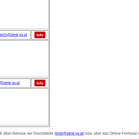
eich@stmk.gv.at
@stmk.gv.at
 E-Mail-Adresse der Dienststelle (
bhlb@stmk.gv.at
) bzw. über das Online-Formular