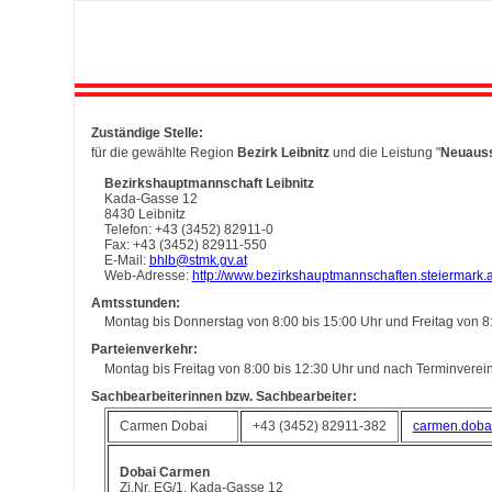
Zuständige Stelle:
für die gewählte Region
Bezirk Leibnitz
und die Leistung "
Neuauss
Bezirkshauptmannschaft Leibnitz
Kada-Gasse 12
8430 Leibnitz
Telefon: +43 (3452) 82911-0
Fax: +43 (3452) 82911-550
E-Mail:
bhlb@stmk.gv.at
Web-Adresse:
http://www.bezirkshauptmannschaften.steiermark.a
Amtsstunden:
Montag bis Donnerstag von 8:00 bis 15:00 Uhr und Freitag von 8
Parteienverkehr:
Montag bis Freitag von 8:00 bis 12:30 Uhr und nach Terminvere
Sachbearbeiterinnen bzw. Sachbearbeiter:
Carmen Dobai
+43 (3452) 82911-382
carmen.doba
Dobai Carmen
Zi.Nr. EG/1, Kada-Gasse 12