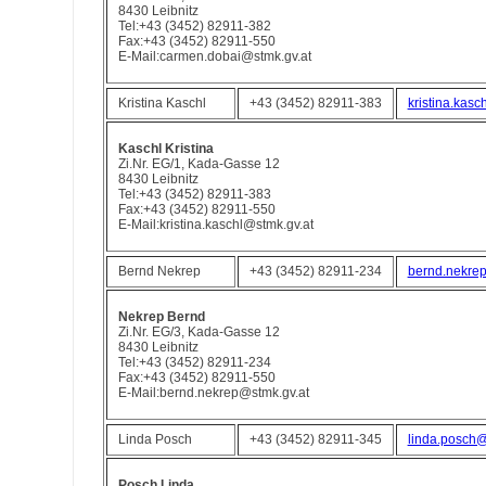
8430 Leibnitz
Tel:+43 (3452) 82911-382
Fax:+43 (3452) 82911-550
E-Mail:carmen.dobai@stmk.gv.at
Kristina Kaschl
+43 (3452) 82911-383
kristina.kasc
Kaschl Kristina
Zi.Nr. EG/1, Kada-Gasse 12
8430 Leibnitz
Tel:+43 (3452) 82911-383
Fax:+43 (3452) 82911-550
E-Mail:kristina.kaschl@stmk.gv.at
Bernd Nekrep
+43 (3452) 82911-234
bernd.nekrep
Nekrep Bernd
Zi.Nr. EG/3, Kada-Gasse 12
8430 Leibnitz
Tel:+43 (3452) 82911-234
Fax:+43 (3452) 82911-550
E-Mail:bernd.nekrep@stmk.gv.at
Linda Posch
+43 (3452) 82911-345
linda.posch@
Posch Linda