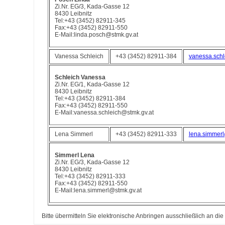
Zi.Nr. EG/3, Kada-Gasse 12
8430 Leibnitz
Tel:+43 (3452) 82911-345
Fax:+43 (3452) 82911-550
E-Mail:linda.posch@stmk.gv.at
Vanessa Schleich
+43 (3452) 82911-384
vanessa.schl
Schleich Vanessa
Zi.Nr. EG/1, Kada-Gasse 12
8430 Leibnitz
Tel:+43 (3452) 82911-384
Fax:+43 (3452) 82911-550
E-Mail:vanessa.schleich@stmk.gv.at
Lena Simmerl
+43 (3452) 82911-333
lena.simmerl
Simmerl Lena
Zi.Nr. EG/3, Kada-Gasse 12
8430 Leibnitz
Tel:+43 (3452) 82911-333
Fax:+43 (3452) 82911-550
E-Mail:lena.simmerl@stmk.gv.at
Bitte übermitteln Sie elektronische Anbringen ausschließlich an die