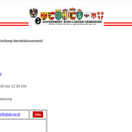
tellung Identitätsausweis
"
t
:00 bis 12:30 Uhr
inbarung
i@stmk.gv.at