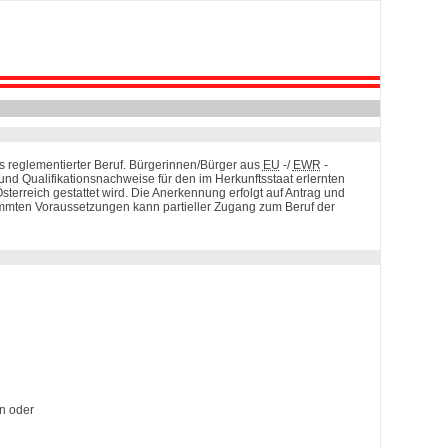
als reglementierter Beruf. Bürgerinnen/Bürger aus
EU
-/
EWR
-
nd Qualifikationsnachweise für den im Herkunftsstaat erlernten
erreich gestattet wird. Die Anerkennung erfolgt auf Antrag und
mmten Voraussetzungen kann partieller Zugang zum Beruf der
en oder