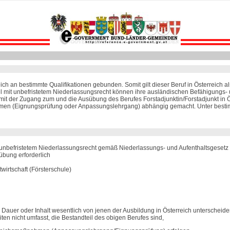
eich an bestimmte Qualifikationen gebunden. Somit gilt dieser Beruf in Österreich 
el mit unbefristetem Niederlassungsrecht können ihre ausländischen Befähigungs- u
 der Zugang zum und die Ausübung des Berufes Forstadjunktin/Forstadjunkt in Öst
ahmen (Eignungsprüfung oder Anpassungslehrgang) abhängig gemacht. Unter besti
unbefristetem Niederlassungsrecht gemäß Niederlassungs- und Aufenthaltsgesetz
übung erforderlich
wirtschaft (Försterschule)
h Dauer oder Inhalt wesentlich von jenen der Ausbildung in Österreich unterscheid
iten nicht umfasst, die Bestandteil des obigen Berufes sind,