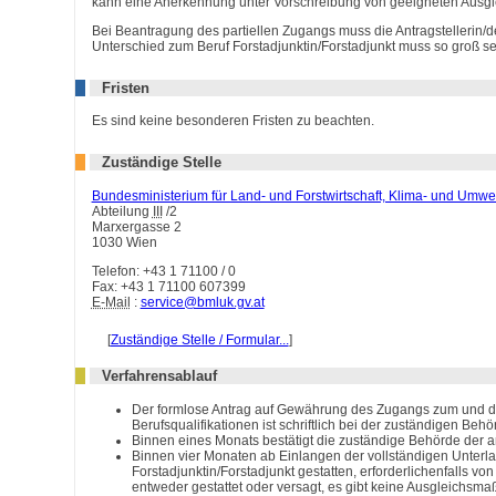
kann eine Anerkennung unter Vorschreibung von geeigneten Aus
Bei Beantragung des partiellen Zugangs muss die Antragstellerin/der
Unterschied zum Beruf Forstadjunktin/Forstadjunkt muss so groß se
Fristen
Es sind keine besonderen Fristen zu beachten.
Zuständige Stelle
Bundesministerium für Land- und Forstwirtschaft, Klima- und Umwe
Abteilung
III
/2
Marxergasse 2
1030 Wien
Telefon: +43 1 71100 / 0
Fax: +43 1 71100 607399
E-Mail
:
service@bmluk.gv.at
[
Zuständige Stelle / Formular...
]
Verfahrensablauf
Der formlose Antrag auf Gewährung des Zugangs zum und die
Berufsqualifikationen ist schriftlich bei der zuständigen B
Binnen eines Monats bestätigt die zuständige Behörde der 
Binnen vier Monaten ab Einlangen der vollständigen Unterl
Forstadjunktin/Forstadjunkt gestatten, erforderlichenfall
entweder gestattet oder versagt, es gibt keine Ausgleichsm