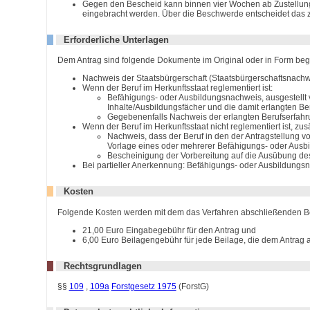
Gegen den Bescheid kann binnen vier Wochen ab Zustellung 
eingebracht werden. Über die Beschwerde entscheidet das 
Erforderliche Unterlagen
Dem Antrag sind folgende Dokumente im Original oder in Form beg
Nachweis der Staatsbürgerschaft (Staatsbürgerschaftsnach
Wenn der Beruf im Herkunftsstaat reglementiert ist:
Befähigungs- oder Ausbildungsnachweis, ausgestellt 
Inhalte/Ausbildungsfächer und die damit erlangten Be
Gegebenenfalls Nachweis der erlangten Berufserfah
Wenn der Beruf im Herkunftsstaat nicht reglementiert ist, zusä
Nachweis, dass der Beruf in den der Antragstellung 
Vorlage eines oder mehrerer Befähigungs- oder Ausbi
Bescheinigung der Vorbereitung auf die Ausübung des
Bei partieller Anerkennung: Befähigungs- oder Ausbildungsnac
Kosten
Folgende Kosten werden mit dem das Verfahren abschließenden B
21,00 Euro Eingabegebühr für den Antrag und
6,00 Euro Beilagengebühr für jede Beilage, die dem Antrag 
Rechtsgrundlagen
§§
109
,
109a
Forstgesetz 1975
(ForstG)