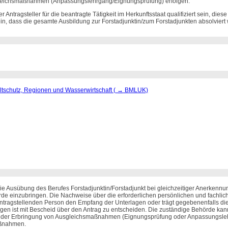
gleichsmaßnahmen (Anpassungslehrgang/Eignungsprüfung) erfolgen.
 Antragsteller für die beantragte Tätigkeit im Herkunftsstaat qualifiziert sein, di
in, dass die gesamte Ausbildung zur Forstadjunktin/zum Forstadjunkten absolviert
ltschutz, Regionen und Wasserwirtschaft (
→
BMLUK)
 Ausübung des Berufes Forstadjunktin/Forstadjunkt bei gleichzeitiger Anerkennun
ehörde einzubringen. Die Nachweise über die erforderlichen persönlichen und fachl
antragstellenden Person den Empfang der Unterlagen oder trägt gegebenenfalls d
agen ist mit Bescheid über den Antrag zu entscheiden. Die zuständige Behörde k
s von der Erbringung von Ausgleichsmaßnahmen (Eignungsprüfung oder Anpassungsl
aßnahmen.