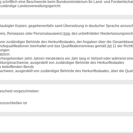
schriftlich eine Beschwerde beim Bundesministerium für Land- und Forstwirtscha
zuständige Landesverwaltungsgericht.
laubigter Kopien, gegebenenfalls samt Übersetzung in deutscher Sprache anzusch
weis, Reisepass oder Personalausweis)
bzw.
des unbefristeten Niederlassungsrech
von zuständiger Behörde des Herkunftsstaates, der Angaben über die Gesamtdauer s
rufsqualifikationen beinhaltet und das Qualifikationsniveau gemäß
Art
11 der Richt
rungen
tzlich:
vorhergehenden zehn Jahren mindestens ein Jahr lang in Vollzeit oder während ei
ldungsnachweise, ausgestellt von zuständiger Behörde des Herkunftsstaates
 betreffenden Berufs
hweis, ausgestellt von zuständiger Behörde des Herkunftsstaates, über die Qualifi
escheid vorgeschrieben:
anzuschließen ist