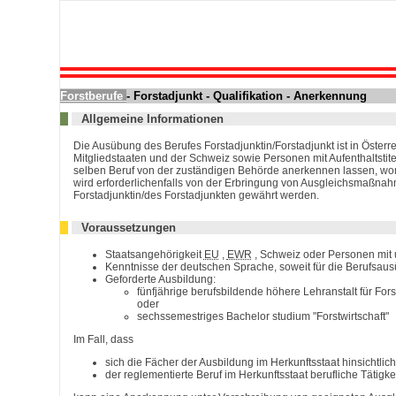
Forstberufe
- Forstadjunkt - Qualifikation - Anerkennung
Allgemeine Informationen
Die Ausübung des Berufes Forstadjunktin/Forstadjunkt ist in Österr
Mitgliedstaaten und der Schweiz sowie Personen mit Aufenthaltstit
selben Beruf von der zuständigen Behörde anerkennen lassen, womit
wird erforderlichenfalls von der Erbringung von Ausgleichsmaßn
Forstadjunktin/des Forstadjunkten gewährt werden.
Voraussetzungen
Staatsangehörigkeit
EU
,
EWR
, Schweiz oder Personen mit 
Kenntnisse der deutschen Sprache, soweit für die Berufsaus
Geforderte Ausbildung:
fünfjährige berufsbildende höhere Lehranstalt für Forst
oder
sechssemestriges
Bachelor
studium "Forstwirtschaft"
Im Fall, dass
sich die Fächer der Ausbildung im Herkunftsstaat hinsichtlic
der reglementierte Beruf im Herkunftsstaat berufliche Tätigke