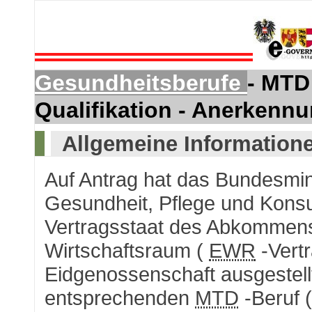
Gesundheitsberufe
- MTD
Qualifikation - Anerkenn
Allgemeine Information
Auf Antrag hat das Bundesmini
Gesundheit, Pflege und Kon
Vertragsstaat des Abkommen
Wirtschaftsraum (
EWR
-Vert
Eidgenossenschaft ausgestell
entsprechenden
MTD
-Beruf (