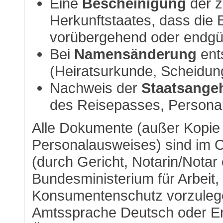
Eine
Bescheinigung
der z
Herkunftstaates, dass die
vorübergehend oder endgül
Bei
Namensänderung
ent
(Heiratsurkunde, Scheidu
Nachweis der
Staatsangeh
des Reisepasses, Person
Alle Dokumente (außer Kopi
Personalausweises) sind im Or
(durch Gericht, Notarin/Nota
Bundesministerium für Arbeit,
Konsumentenschutz vorzulegen
Amtssprache Deutsch oder Eng