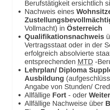
Berufstätigkeit ersichtlich s
Nachweis eines
Wohnsitz
Zustellungsbevollmächti
Vollmacht) in
Österreich
Qualifikationsnachweis
ü
Vertragsstaat oder in der
erfolgreich absolvierte sta
entsprechenden
MTD
-Ber
Lehrplan/
Diploma Supp
Ausbildung
(aufgeschlüsse
Angabe von Stunden/
Cred
Allfällige
Fort
- oder
Weite
Allfällige Nachweise über
B