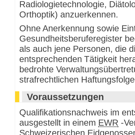
Radiologietechnologie, Diätol
Orthoptik) anzuerkennen.
Ohne Anerkennung sowie Eint
Gesundheitsberuferegister b
als auch jene Personen, die 
entsprechenden Tätigkeit hera
bedrohte Verwaltungsübertret
strafrechtlichen Haftungsfol
Voraussetzungen
Qualifikationsnachweis im e
ausgestellt in einem
EWR
-Ver
Schweizerischen Eidgenosse