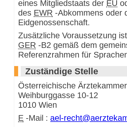
eines Mitgliedstaats der
EU
od
des
EWR
-Abkommens oder d
Eidgenossenschaft.
Zusätzliche Voraussetzung i
GER
-B2 gemäß dem gemein
Referenzrahmen für Sprachen
Zuständige Stelle
Österreichische Ärztekamme
Weihburggasse 10-12
1010 Wien
E
-Mail
:
ael-recht@aerzteka