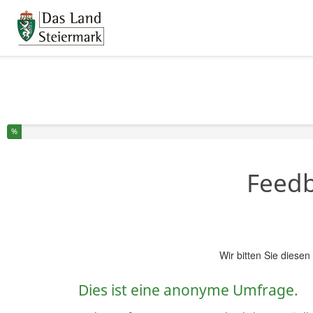
Sie haben % dieser Umfrage fertiggestellt.
%
Feedb
Wir bitten Sie diese
Dies ist eine anonyme Umfrage.