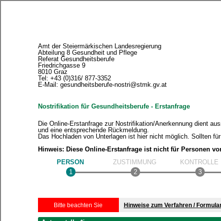
Amt der Steiermärkischen Landesregierung
Abteilung 8 Gesundheit und Pflege
Referat Gesundheitsberufe
Friedrichgasse 9
8010 Graz
Tel: +43 (0)316/ 877-3352
E-Mail: gesundheitsberufe-nostri@stmk.gv.at
Nostrifikation für Gesundheitsberufe - Erstanfrage
Die Online-Erstanfrage zur Nostrifikation/Anerkennung dient au
und eine entsprechende Rückmeldung.
Das Hochladen von Unterlagen ist hier nicht möglich. Sollten fü
Hinweis: Diese Online-Erstanfrage ist nicht für Personen v
PERSON
ZUSTIMMUNG
KONTROLLE
Bitte beachten Sie
Hinweise zum Verfahren / Formula