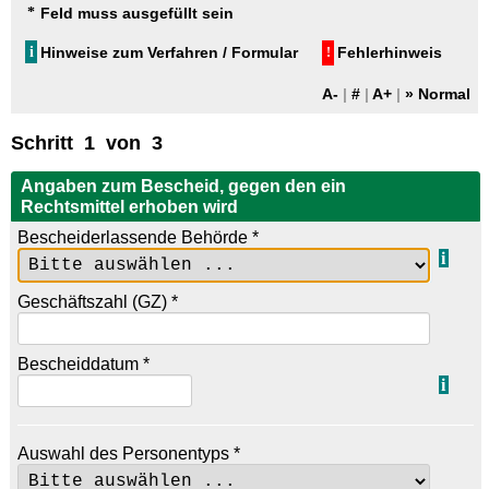
*
Feld muss ausgefüllt sein
i
Hinweise zum Verfahren / Formular
Fehlerhinweis
!
A-
#
A+
Schritt 1 von 3
Angaben zum Bescheid, gegen den ein
Rechtsmittel erhoben wird
Bescheiderlassende Behörde
*
i
Geschäftszahl (GZ)
*
Bescheiddatum
*
i
Auswahl des Personentyps
*