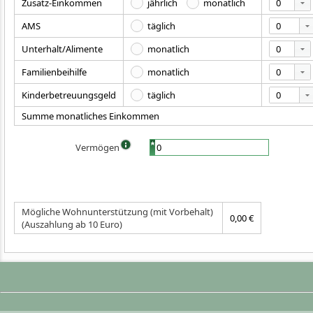
0
Zusatz-Einkommen
jährlich
monatlich
0
AMS
täglich
0
Unterhalt/Alimente
monatlich
0
Familienbeihilfe
monatlich
0
Kinderbetreuungsgeld
täglich
Summe monatliches Einkommen
Vermögen
Mögliche Wohnunterstützung (mit Vorbehalt)
0,00 €
(Auszahlung ab 10 Euro)