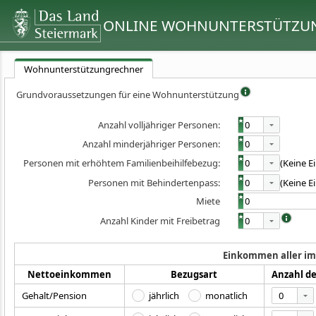
ONLINE WOHNUNTERSTÜTZUNG
Wohnunterstützungrechner
Grundvoraussetzungen für eine Wohnunterstützung
Anzahl volljähriger Personen:
0
Anzahl minderjähriger Personen:
0
Personen mit erhöhtem Familienbeihilfebezug:
0
(Keine E
Personen mit Behindertenpass:
0
(Keine E
Miete
Anzahl Kinder mit Freibetrag
0
Einkommen aller im
Nettoeinkommen
Bezugsart
Anzahl d
0
Gehalt/Pension
jährlich
monatlich