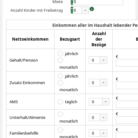
Miete
Anzahl Kinder mit Freibetrag
0
Einkommen aller im Haushalt lebender P
Anzahl
Nettoeinkommen
Bezugsart
der
Bezüge
jährlich
€
0
Gehalt/Pension
monatlich
jährlich
€
0
Zusatz-Einkommen
monatlich
€
0
AMS
täglich
€
0
Unterhalt/Alimente
monatlich
€
0
Familienbeihilfe
monatlich