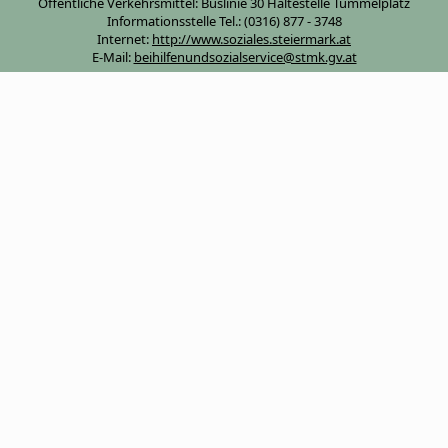
Öffentliche Verkehrsmittel: Buslinie 30 Haltestelle Tummelplatz
Informationsstelle Tel.: (0316) 877 - 3748
Internet:
http://www.soziales.steiermark.at
E-Mail:
beihilfenundsozialservice@stmk.gv.at