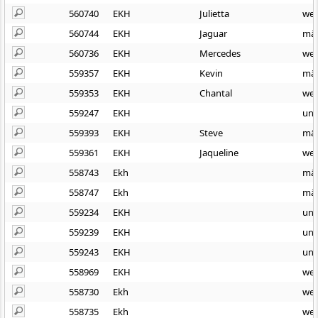
560740
EKH
Julietta
wei
560744
EKH
Jaguar
män
560736
EKH
Mercedes
wei
559357
EKH
Kevin
män
559353
EKH
Chantal
wei
559247
EKH
un
559393
EKH
Steve
män
559361
EKH
Jaqueline
wei
558743
Ekh
män
558747
Ekh
män
559234
EKH
un
559239
EKH
un
559243
EKH
un
558969
EKH
wei
558730
Ekh
wei
558735
Ekh
wei