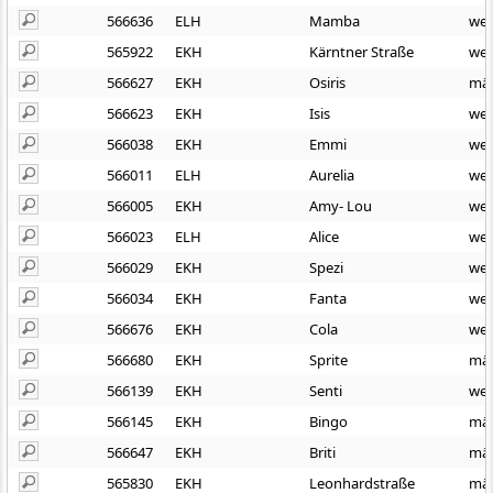
566636
ELH
Mamba
wei
565922
EKH
Kärntner Straße
wei
566627
EKH
Osiris
män
566623
EKH
Isis
wei
566038
EKH
Emmi
wei
566011
ELH
Aurelia
wei
566005
EKH
Amy- Lou
wei
566023
ELH
Alice
wei
566029
EKH
Spezi
wei
566034
EKH
Fanta
wei
566676
EKH
Cola
wei
566680
EKH
Sprite
män
566139
EKH
Senti
wei
566145
EKH
Bingo
män
566647
EKH
Briti
män
565830
EKH
Leonhardstraße
män