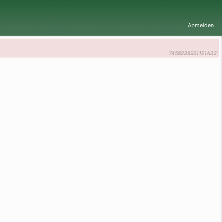
Abmelden
74582389611E1A32