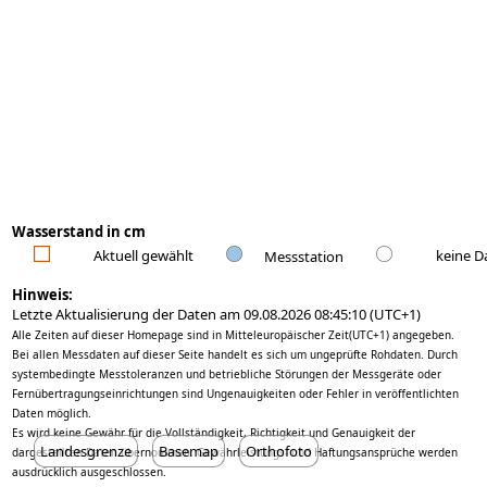
235
230
225
Wasserstand[cm]
220
215
210
Wasserstand in cm
205
Aktuell gewählt
keine D
Messstation
200
Hinweis:
Letzte Aktualisierung der Daten am 09.08.2026 08:45:10 (UTC+1)
195
Alle Zeiten auf dieser Homepage sind in Mitteleuropäischer Zeit(UTC+1) angegeben.
02 Aug
09 Aug
Bei allen Messdaten auf dieser Seite handelt es sich um ungeprüfte Rohdaten. Durch
systembedingte Messtoleranzen und betriebliche Störungen der Messgeräte oder
Fernübertragungseinrichtungen sind Ungenauigkeiten oder Fehler in veröffentlichten
Daten möglich.
Es wird keine Gewähr für die Vollständigkeit, Richtigkeit und Genauigkeit der
Landesgrenze
Basemap
Orthofoto
dargestellten Daten übernommen. Gewährleistungs- und Haftungsansprüche werden
20
ausdrücklich ausgeschlossen.
Jahre